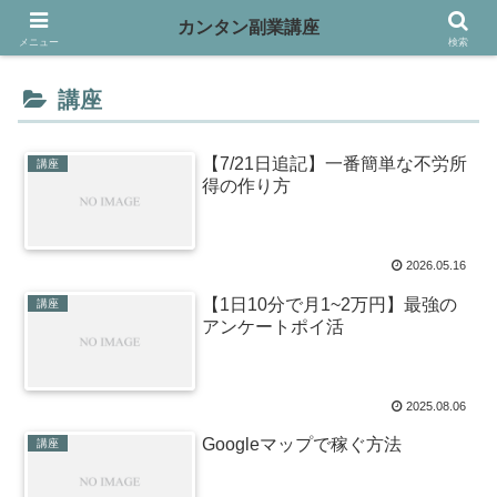
カンタン副業講座
メニュー
検索
講座
【7/21日追記】一番簡単な不労所
講座
得の作り方
2026.05.16
【1日10分で月1~2万円】最強の
講座
アンケートポイ活
2025.08.06
Googleマップで稼ぐ方法
講座